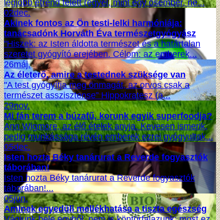
legjobb étrend felett (egyél, mint egy ősember, ne...
02
dec.
Akinek fontos az Ön testi-lelki harmóniája:
tanácsadónk Horváth Éva természetgyógyász
"Hiszek: az Isten áldotta természet és a határtalan
szeretet gyógyító erejében. Célom: az emberek...
26
máj.
Az életerő, amire a testednek szüksége van
"A test gyógyítja meg önmagát, az orvos csak a
természet asszisztense” Hippokratesz (a...
29
nov.
Mi fán terem a búzafű, korunk egyik superfoodja?
Ann Wigmore, az élő ételek anyja. Kevesen ismerik,
pedig munkássága révén emberek ezrei gyógyultak...
05
dec.
Isten hozta Béky tanárurat a Reverde fogyasztók
táborában!
Isten hozta Béky tanárurat a Reverde fogyasztók
táborában!...
05
jún.
Aminek egyedüli mellékhatása a tiszta egészség
Vágjunk bele egyből, nem is köntörfalazunk: most ez