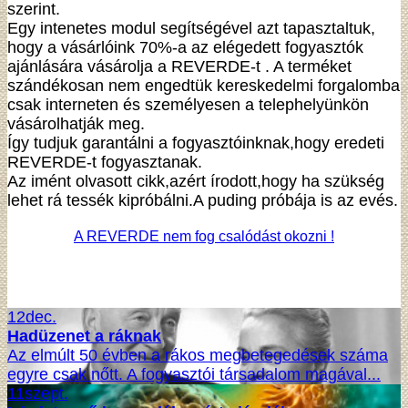
szerint.
Egy intenetes modul segítségével azt tapasztaltuk,
hogy a vásárlóink 70%-a az elégedett fogyasztók
ajánlására vásárolja a REVERDE-t . A terméket
szándékosan nem engedtük kereskedelmi forgalomba
csak interneten és személyesen a telephelyünkön
vásárolhatják meg.
Így tudjuk garantálni a fogyasztóinknak,hogy eredeti
REVERDE-t fogyasztanak.
Az imént olvasott cikk,azért írodott,hogy ha szükség
lehet rá tessék kipróbálni.A puding próbája is az evés.
A REVERDE nem fog csalódást okozni !
12
dec.
Hadüzenet a ráknak
Az elmúlt 50 évben a rákos megbetegedések száma
egyre csak nőtt. A fogyasztói társadalom magával...
11
szept.