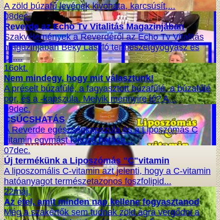
A zöld búzafű levének kivonata, karcsúsít,...
08
dec.
Reverde az Echo Tv Vitalitás Magazinjában
Szakvélemények a Reverdéről az Echo Tv Vitalitás
magazinjában Béky László természetgyógyász és
Dr....
16
okt.
Nem mindegy, hogy mit választunk!
A préselt búzafűlé, a fagyasztott búzafűlé, a búzafűlé
por, és a -kapszula. Melyik mennyire jó? A...
09
dec.
CSÚCSHATÁS
A Reverde egészségkapszula és a Liposzómás C
vitamin egymást fokozó hatása...
07
dec.
Új termékünk a Liposzómás "C"vitamin
A liposzomális C-vitamin azt jelenti, hogy a C-vitamin
hatóanyagot természetazonos foszfolipid...
22
máj.
Az étel, amit minden nap kellene fogyasztanod
Még a szakértők sem tudnak zöld ágra vergődni a