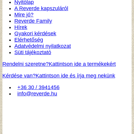
Nyitólap
A Reverde kapszuláról
Mire jó?
Reverde Family
Hírek
Gyakori kérdések
Elérhetőség
Adatvédelmi nyilatkozat
Süti tájékoztató
Rendelni szeretne?
Kattintson ide a termékekért
Kérdése van?
Kattintson ide és írja meg nekünk
+36 30 / 3941456
info@reverde.hu