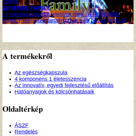
23
febr.
REVERDE FAMILY
Új termékcsoporttal jelenünk meg . A REVERDE
FAMILY termékek tartalmazzák a jól bevált liofilizált...
A termékekről
Az egészségkapszula
4 komponens 1 életesszencia
Az innovatív, egyedi fejlesztésű előállítás
Hatóanyagok és kölcsönhatásaik
Oldaltérkép
ÁSZF
Rendelés