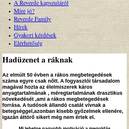
A Reverde kapszuláról
Mire jó?
Reverde Family
Hírek
Gyakori kérdések
Elérhetőség
Hadüzenet a ráknak
Az elmúlt 50 évben a rákos megbetegedések
száma egyre csak nőtt. A fogyasztói társadalom
magával hozta az élelmiszerek káros
anyagtartalmának , méregtartalmának drasztikus
növekedését ,ami a rákos megbetegedések
forrása. A tudósok állandó csatát vívnak a
betegséggel,azonban kisebb győzelmek ellenére,
igazán áttörő sikert még nem értek el.
Mi lehetne nagyobb motiváció a megoldás