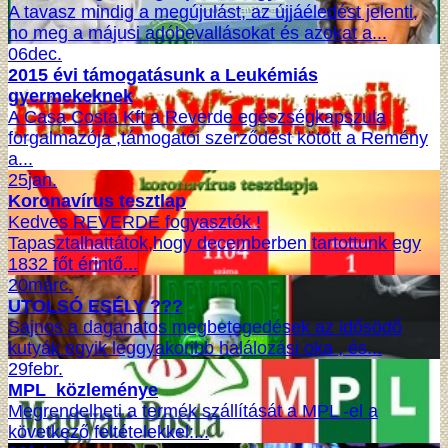
A tavasz mindig a megújulást, az újjáéledést jelenti,
no meg a májusi adóbevallásokat és azokat a...
06
dec.
2015 évi támogatásunk a Leukémiás
gyermekeknek
A Casa Costa Kft a Reverde egészségkapszula
forgalmazója ,támogatói szerződést kötött a Remény
a...
25
jan.
Koronavírus tesztlap
Kedves REVERDE fogyasztók !
Tapasztalhattátok,hogy decemberben tartottunk egy
1832 főt érintő...
20
márc.
UTOLSÓ ESÉLY ???
Sajnos a daganatos megbetegedések az idősödő
kutyák egyik leggyakoribb halálozási oka , és...
29
febr.
MPL közleménye
Megrendelheti a termék szállítását a MPL -el a
következő feltételekkel:...