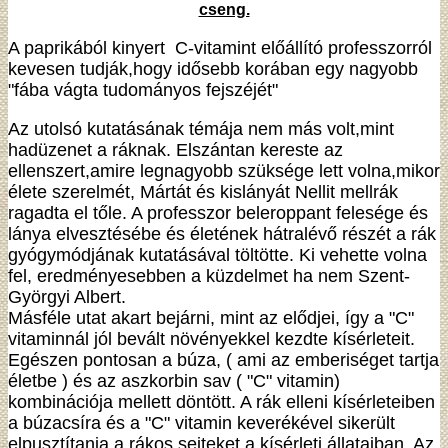
cseng.
A paprikából kinyert C-vitamint előállító professzorról
kevesen tudják,hogy idősebb korában egy nagyobb
"fába vágta tudományos fejszéjét"
Az utolsó kutatásának témája nem más volt,mint
hadüzenet a ráknak. Elszántan kereste az
ellenszert,amire legnagyobb szüksége lett volna,mikor
élete szerelmét, Mártát és kislányát Nellit mellrák
ragadta el tőle. A professzor beleroppant felesége és
lánya elvesztésébe és életének hátralévő részét a rák
gyógymódjának kutatásával töltötte. Ki vehette volna
fel, eredményesebben a küzdelmet ha nem Szent-
Györgyi Albert.
Másféle utat akart bejárni, mint az elődjei, így a "C"
vitaminnál jól bevált növényekkel kezdte kísérleteit.
Egészen pontosan a búza, ( ami az emberiséget tartja
életbe ) és az aszkorbin sav ( "C" vitamin)
kombinációja mellett döntött. A rák elleni kísérleteiben
a búzacsíra és a "C" vitamin keverékével sikerült
elpusztítania a rákos sejteket a kísérleti állataiban. Az