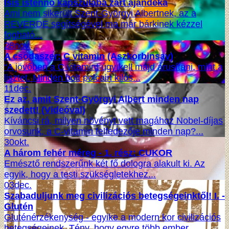
Isis istennő kapszulába zárt ajándéka
Ami nem sikerült Szent-Györgyi Albertnek, az a
REVERDE segítségével ma már bárkinek kézzel
fogható...
28
nov.
A csodaszer: C vitamin (Aszkorbinsav)
“A jövőben a C vitamint úgy kell majd árusítani, mint a
lisztet. Minden bolt polcain kilós...
11
dec.
Ez az, amit Szent-Györgyi Albert minden nap
szedett! (Videóval)
Kíváncsi rá, milyen növényt vett magához Nobel-díjas
orvosunk, a C-vitamin felfedezője minden nap?...
30
okt.
A három fehér méreg - 1. rész: CUKOR
Emésztő rendszerűnk két fő dologra alakult ki. Az
egyik, hogy a testi szükségletekhez...
03
dec.
Szabaduljunk meg civilizációs betegségeinktől! I. -
Glutén
Gluténérzékenység - egyike a modern kor civilizációs
betegségeinek. Tény, hogy egyre több ember...