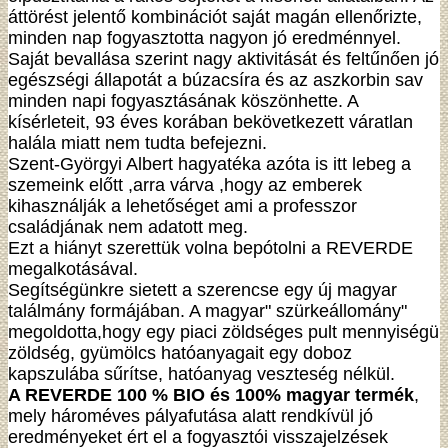
áttörést jelentő kombinációt saját magán ellenőrizte,
minden nap fogyasztotta nagyon jó eredménnyel.
Saját bevallása szerint nagy aktivitását és feltűnően jó
egészségi állapotát a búzacsíra és az aszkorbin sav
minden napi fogyasztásának köszönhette. A
kísérleteit, 93 éves korában bekövetkezett váratlan
halála miatt nem tudta befejezni.
Szent-Györgyi Albert hagyatéka azóta is itt lebeg a
szemeink előtt ,arra várva ,hogy az emberek
kihasználják a lehetőséget ami a professzor
családjának nem adatott meg.
Ezt a hiányt szerettük volna bepótolni a REVERDE
megalkotásával.
Segítségünkre sietett a szerencse egy új magyar
találmány formájában. A magyar" szürkeállomány"
megoldotta,hogy egy piaci zöldséges pult mennyiségü
zöldség, gyümölcs hatóanyagait egy doboz
kapszulába sűrítse, hatóanyag veszteség nélkül.
A REVERDE 100 % BIO és 100% magyar termék
,
mely hároméves pályafutása alatt rendkívül jó
eredményeket ért el a fogyasztói visszajelzések