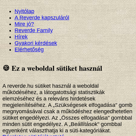
Nyitólap
A Reverde kapszuláról
Mire jó?
Reverde Family
Hírek
Gyakori kérdések
Elérhetőség
🍪 Ez a weboldal sütiket használ
A reverde.hu sütiket használ a weboldal
működéséhez, a látogatottsági statisztikák
elemzéséhez és a releváns hirdetések
megjelenítéséhez. A „Szükségesek elfogadása" gomb
megnyomásával csak a működéshez elengedhetetlen
sütiket engedélyezi. Az „Összes elfogadása" gombbal
minden sütit engedélyez. A „Beállítások" gombbal
egyenként választhatja ki a süti-kategóriákat.