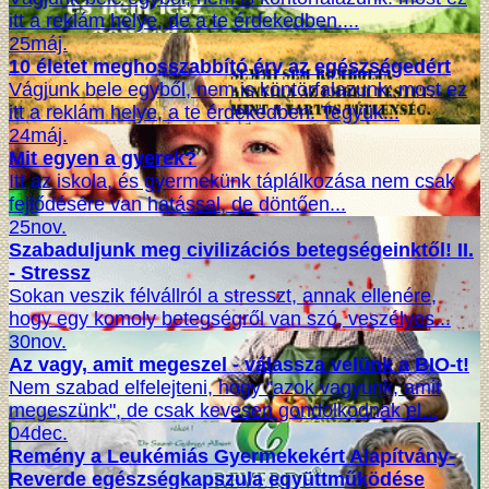
itt a reklám helye, de a te érdekedben....
25
máj.
10 életet meghosszabbító érv az egészségedért
Vágjunk bele egyből, nem is köntörfalazunk: most ez
itt a reklám helye, a te érdekedben. Tegyük...
24
máj.
Mit egyen a gyerek?
Itt az iskola, és gyermekünk táplálkozása nem csak
fejlődésére van hatással, de döntően...
25
nov.
Szabaduljunk meg civilizációs betegségeinktől! II.
- Stressz
Sokan veszik félvállról a stresszt, annak ellenére,
hogy egy komoly betegségről van szó, veszélyes...
30
nov.
Az vagy, amit megeszel - válassza velünk a BIO-t!
Nem szabad elfelejteni, hogy "azok vagyunk, amit
megeszünk", de csak kevesen gondolkodnak el...
04
dec.
Remény a Leukémiás Gyermekekért Alapítvány-
Reverde egészségkapszula együttműködése