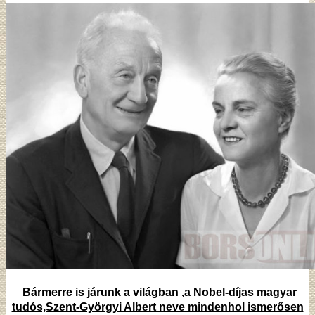
Bármerre is járunk a világban ,a Nobel-díjas magyar
tudós,Szent-Györgyi Albert neve mindenhol ismerősen