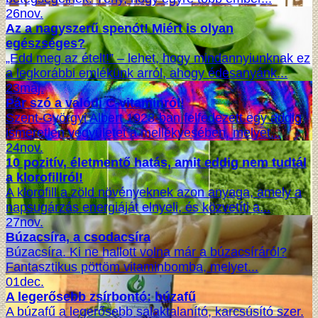
26
nov.
Az a nagyszerű spenót! Miért is olyan
egészséges?
„Edd meg az ételt!” – lehet, hogy mindannyiunknak ez
a legkorábbi emlékünk arról, ahogy édesanyánk...
23
máj.
Pár szó a valódi C-vitaminról!
Szent-Györgyi Albert 1928-ban felfedezett egy addig
ismeretlen vegyületet a mellékvesében, melyet...
24
nov.
10 pozitív, életmentő hatás, amit eddig nem tudtál
a klorofillról!
A klorofill a zöld növényeknek azon anyaga, amely a
napsugárzás energiáját elnyeli, és közvetíti a...
27
nov.
Búzacsíra, a csodacsíra
Búzacsíra. Ki ne hallott volna már a búzacsíráról?
Fantasztikus pöttöm vitaminbomba, melyet...
01
dec.
A legerősebb zsírbontó: búzafű
A búzafű a legerősebb salaktalanító, karcsúsító szer.