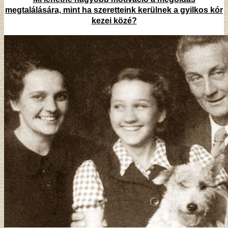
megtalálására, mint ha szeretteink kerülnek a gyilkos kór
kezei közé?