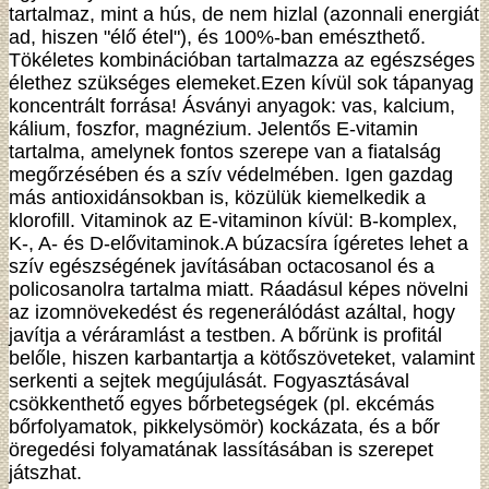
tartalmaz, mint a hús, de nem hizlal (azonnali energiát
ad, hiszen "élő étel"), és 100%-ban emészthető.
Tökéletes kombinációban tartalmazza az egészséges
élethez szükséges elemeket.Ezen kívül sok tápanyag
koncentrált forrása! Ásványi anyagok: vas, kalcium,
kálium, foszfor, magnézium. Jelentős E-vitamin
tartalma, amelynek fontos szerepe van a fiatalság
megőrzésében és a szív védelmében. Igen gazdag
más antioxidánsokban is, közülük kiemelkedik a
klorofill. Vitaminok az E-vitaminon kívül: B-komplex,
K-, A- és D-elővitaminok.A búzacsíra ígéretes lehet a
szív egészségének javításában octacosanol és a
policosanolra tartalma miatt. Ráadásul képes növelni
az izomnövekedést és regenerálódást azáltal, hogy
javítja a véráramlást a testben. A bőrünk is profitál
belőle, hiszen karbantartja a kötőszöveteket, valamint
serkenti a sejtek megújulását. Fogyasztásával
csökkenthető egyes bőrbetegségek (pl. ekcémás
bőrfolyamatok, pikkelysömör) kockázata, és a bőr
öregedési folyamatának lassításában is szerepet
játszhat.