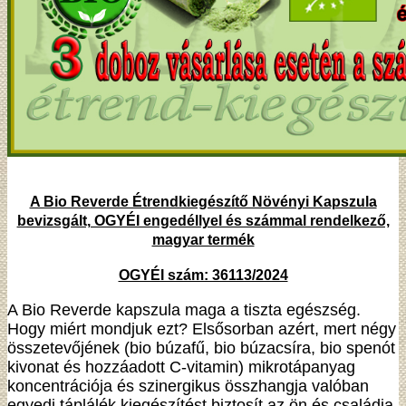
A Bio Reverde Étrendkiegészítő Növényi Kapszula
bevizsgált, OGYÉI engedéllyel és számmal rendelkező,
magyar termék
OGYÉI szám: 36113/2024
A Bio Reverde kapszula maga a tiszta egészség.
Hogy miért mondjuk ezt? Elsősorban azért, mert négy
összetevőjének (bio búzafű, bio búzacsíra, bio spenót
kivonat és hozzáadott C-vitamin) mikrotápanyag
koncentrációja és szinergikus összhangja valóban
egyedi táplálék kiegészítést biztosít az ön és családja