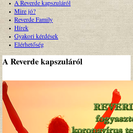
A Reverde kapszuláról
Mire jó?
Reverde Family
Hírek
Gyakori kérdések
Elérhetőség
A Reverde kapszuláról