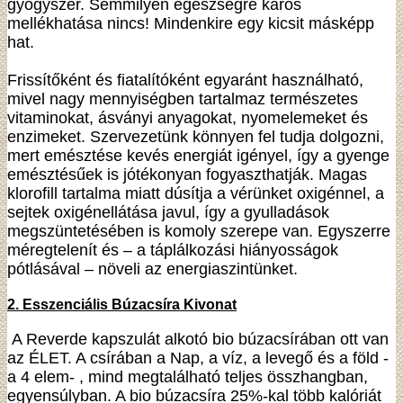
gyógyszer. Semmilyen egészségre káros
mellékhatása nincs! Mindenkire egy kicsit másképp
hat.
Frissítőként és fiatalítóként egyaránt használható,
mivel nagy mennyiségben tartalmaz természetes
vitaminokat, ásványi anyagokat, nyomelemeket és
enzimeket. Szervezetünk könnyen fel tudja dolgozni,
mert emésztése kevés energiát igényel, így a gyenge
emésztésűek is jótékonyan fogyaszthatják. Magas
klorofill tartalma miatt dúsítja a vérünket oxigénnel, a
sejtek oxigénellátása javul, így a gyulladások
megszüntetésében is komoly szerepe van. Egyszerre
méregtelenít és – a táplálkozási hiányosságok
pótlásával – növeli az energiaszintünket.
2. Esszenciális Búzacsíra Kivonat
A Reverde kapszulát alkotó bio búzacsírában ott van
az ÉLET. A csírában a Nap, a víz, a levegő és a föld -
a 4 elem- , mind megtalálható teljes összhangban,
egyensúlyban. A bio búzacsíra 25%-kal több kalóriát