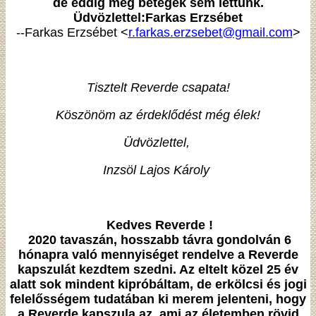
de eddig még betegek sem lettünk.
Üdvözlettel:Farkas Erzsébet
--Farkas Erzsébet <
r.farkas.erzsebet@gmail.com
>
Tisztelt Reverde csapata!
Köszönöm az érdeklődést még élek!
Üdvözlettel,
Inzsöl Lajos Károly
Kedves Reverde !
2020 tavaszán, hosszabb távra gondolván 6
hónapra való mennyiséget rendelve a Reverde
kapszulát kezdtem szedni. Az eltelt közel 25 év
alatt sok mindent kipróbáltam, de erkölcsi és jogi
felelősségem tudatában ki merem jelenteni, hogy
a Reverde kapszula az, ami az életemben rövid