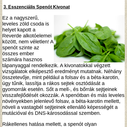
3. Esszenciális Spenót Kivonat
Ez a nagyszerű,
leveles zöld csoda is
helyet kapott a
Reverde alkotóelemei
között, nem véletlen! A
spenót szinte az
összes ember
számára hasznos
tápanyaggal rendelkezik. A kivonatokkal végzett
vizsgálatok elképesztő eredményt mutatnak. Néhány
összetevője, mint például a folsav és a béta-karotin,
úgy tűnik, lassítja a rákos sejtek osztódását a
gyomorrák esetén. Sőt a mell-, és bőrrák sejtjeinek
visszafejlődését okozzák. A spenótban és más leveles
növényekben jelenlevő folsav, a béta-karotin mellett,
növeli a vastagbél sejtjeinek ellenálló képességét a
mutációval és DNS-károsodással szemben.
Rákellenes hatása mellett, a spenót olyan