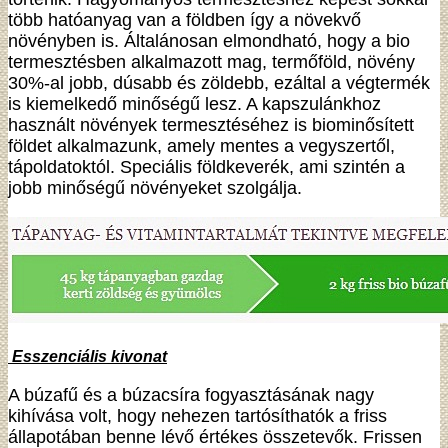
több hatóanyag van a földben így a növekvő
növényben is. Általánosan elmondható, hogy a bio
termesztésben alkalmazott mag, termőföld, növény
30%-al jobb, dúsabb és zöldebb, ezáltal a végtermék
is kiemelkedő minőségű lesz. A kapszulánkhoz
használt növények termesztéséhez is biominősített
földet alkalmazunk, amely mentes a vegyszertől,
tápoldatoktól. Speciális földkeverék, ami szintén a
jobb minőségű növényeket szolgálja.
Esszenciális kivonat
A búzafű és a búzacsíra fogyasztásának nagy
kihívása volt, hogy nehezen tartósíthatók a friss
állapotában benne lévő értékes összetevők. Frissen