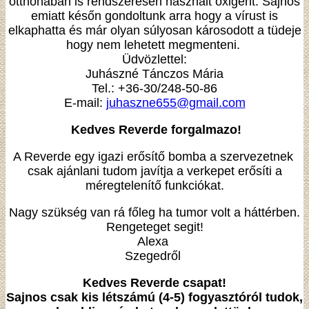
otthonában is rendszeresen használt oxigént. Sajnos
emiatt későn gondoltunk arra hogy a vírust is
elkaphatta és már olyan súlyosan károsodott a tüdeje
hogy nem lehetett megmenteni.
Üdvözlettel:
Juhászné Tánczos Mária
Tel.: +36-30/248-50-86
E-mail:
juhaszne655@gmail.com
Kedves Reverde forgalmazo!
A Reverde egy igazi erősítő bomba a szervezetnek
csak ajánlani tudom javítja a verkepet erősíti a
méregtelenítő funkciókat.
Nagy szükség van rá főleg ha tumor volt a háttérben.
Rengeteget segit!
Alexa
Szegedről
Kedves Reverde csapat!
Sajnos csak kis létszámú (4-5) fogyasztóról tudok,