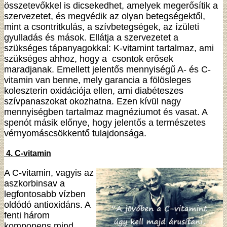
összetevőkkel is dicsekedhet, amelyek megerősítik a
szervezetet, és megvédik az olyan betegségektől,
mint a csontritkulás, a szívbetegségek, az ízületi
gyulladás és mások. Ellátja a szervezetet a
szükséges tápanyagokkal: K-vitamint tartalmaz, ami
szükséges ahhoz, hogy a csontok erősek
maradjanak. Emellett jelentős mennyiségű A- és C-
vitamin van benne, mely garancia a fölösleges
koleszterin oxidációja ellen, ami diabéteszes
szívpanaszokat okozhatna. Ezen kívül nagy
mennyiségben tartalmaz magnéziumot és vasat. A
spenót másik előnye, hogy jelentős a természetes
vérnyomáscsökkentő tulajdonsága.
4. C-vitamin
A C-vitamin, vagyis az
aszkorbinsav a
legfontosabb vízben
oldódó antioxidáns. A
fenti három
komponens mind