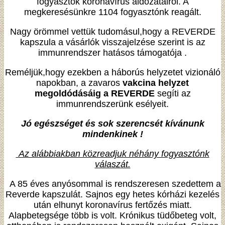
fogyasztók koronavírus áldozatairól. A
megkeresésünkre 1104 fogyasztónk reagált.
Nagy örömmel vettük tudomásul,hogy a REVERDE
kapszula a vásárlók visszajelzése szerint is az
immunrendszer hatásos támogatója .
Reméljük,hogy ezekben a háborús helyzetet vizionáló
napokban, a zavaros
vakcina helyzet
megoldódásáig a REVERDE
segíti az
immunrendszerünk esélyeit.
Jó egészséget és sok szerencsét kívánunk
mindenkinek !
Az alábbiakban közreadjuk néhány fogyasztónk
válaszát.
A 85 éves anyósommal is rendszeresen szedettem a
Reverde kapszulát. Sajnos egy hetes kórházi kezelés
után elhunyt koronavírus fertőzés miatt.
Alapbetegsége több is volt. Krónikus tüdőbeteg volt,