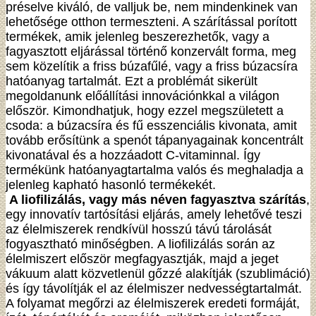
préselve kiváló, de valljuk be, nem mindenkinek van
lehetősége otthon termeszteni. A szárítással porított
termékek, amik jelenleg beszerezhetők, vagy a
fagyasztott eljárással történő konzervált forma, meg
sem közelítik a friss búzafűlé, vagy a friss búzacsíra
hatóanyag tartalmát. Ezt a problémát sikerült
megoldanunk előállítási innovációnkkal a világon
először. Kimondhatjuk, hogy ezzel megszületett a
csoda: a búzacsíra és fű esszenciális kivonata, amit
tovább erősítünk a spenót tápanyagainak koncentrált
kivonatával és a hozzáadott C-vitaminnal. Így
termékünk hatóanyagtartalma valós és meghaladja a
jelenleg kapható hasonló termékekét.
A liofilizálás, vagy más néven fagyasztva szárítás
,
egy innovatív tartósítási eljárás, amely lehetővé teszi
az élelmiszerek rendkívül hosszú távú tárolását
fogyasztható minőségben. A liofilizálás során az
élelmiszert először megfagyasztják, majd a jeget
vákuum alatt közvetlenül gőzzé alakítják (szublimáció)
és így távolítják el az élelmiszer nedvességtartalmát.
A folyamat megőrzi az élelmiszerek eredeti formáját,