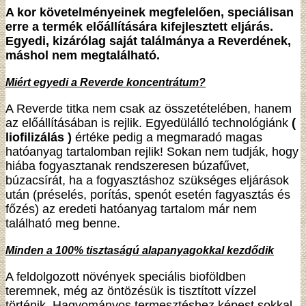
A kor követelményeinek megfelelően, speciálisan
erre a termék előállítására kifejlesztett eljárás.
Egyedi, kizárólag saját találmánya a Reverdének,
máshol nem megtalálható.
Miért egyedi a Reverde koncentrátum?
A Reverde titka nem csak az összetételében, hanem
az előállításában is rejlik. Egyedülálló technológiánk
(
liofilizálás )
értéke pedig a megmaradó magas
hatóanyag tartalomban rejlik! Sokan nem tudják, hogy
hiába fogyasztanak rendszeresen búzafűvet,
búzacsírát, ha a fogyasztáshoz szükséges eljárások
után (préselés, porítás, spenót esetén fagyasztás és
főzés) az eredeti hatóanyag tartalom már nem
található meg benne.
Minden a 100% tisztaságú alapanyagokkal kezdődik
A feldolgozott növények speciális bioföldben
teremnek, még az öntözésük is tisztított vízzel
történik. Hagyományos termesztéshez képest sokkal