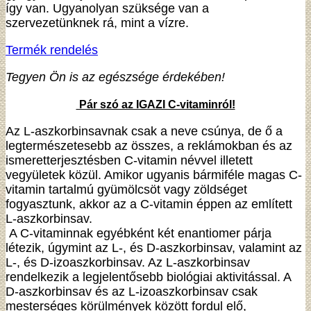
így van. Ugyanolyan szüksége van a
szervezetünknek rá, mint a vízre.
Termék rendelés
Tegyen Ön is az egészsége érdekében!
Pár szó az IGAZI C-vitaminról!
Az L-aszkorbinsavnak csak a neve csúnya, de ő a
legtermészetesebb az összes, a reklámokban és az
ismeretterjesztésben C-vitamin névvel illetett
vegyületek közül. Amikor ugyanis bármiféle magas C-
vitamin tartalmú gyümölcsöt vagy zöldséget
fogyasztunk, akkor az a C-vitamin éppen az említett
L-aszkorbinsav.
A C-vitaminnak egyébként két enantiomer párja
létezik, úgymint az L-, és D-aszkorbinsav, valamint az
L-, és D-izoaszkorbinsav. Az L-aszkorbinsav
rendelkezik a legjelentősebb biológiai aktivitással. A
D-aszkorbinsav és az L-izoaszkorbinsav csak
mesterséges körülmények között fordul elő,