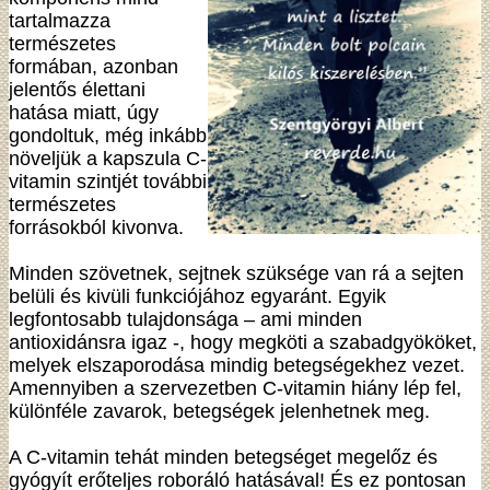
tartalmazza
természetes
formában, azonban
jelentős élettani
hatása miatt, úgy
gondoltuk, még inkább
növeljük a kapszula C-
vitamin szintjét további
természetes
forrásokból kivonva.
Minden szövetnek, sejtnek szüksége van rá a sejten
belüli és kivüli funkciójához egyaránt. Egyik
legfontosabb tulajdonsága – ami minden
antioxidánsra igaz -, hogy megköti a szabadgyököket,
melyek elszaporodása mindig betegségekhez vezet.
Amennyiben a szervezetben C-vitamin hiány lép fel,
különféle zavarok, betegségek jelenhetnek meg.
A C-vitamin tehát minden betegséget megelőz és
gyógyít erőteljes roboráló hatásával! És ez pontosan