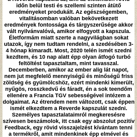
időn belül testi és szellemi szinten átütő
eredményeket produkált. Az egészségemben,
vitalitásomban valóban bekövetkezett
eredmények fontossága és tárgyszerűsége akkor
vált nyilvánvalóvá, amikor elfogyott a kapszula.
Életformám miatt szerte a nagyvilágban sokat
utazok, így nem tudtam rendelni, a szedésében 3-
4 hónap kimaradt. Most, 2020 telén ismét szedni
kezdtem, és 10 nap alatt épp olyan átfogó turbó
feltöltést tapasztaltam, mint tavasszal.
Decemberben, amikor az ember alig lát napot,
nem jut megfelelő mennyiségű és minőségű friss
zöldség és gyümölcshöz, ezért mindenki kimerült,
nyűgös, rosszkedvű és fáradt, én a sok teendőm
ellenére a Francia TGV sebességével intézem a
dolgaimat. Az étrendem nem változott, csak éppen
ismét elkezdtem a Reverde kapszulát szedni.
Személyes tapasztalataimról megkeresésre
szívesen beszámolok, itt csak egy abszolut pozitív
Feedback, egy rövid visszajelzést kívántam tenni
a termékről, amit mindenkinek épp elmével és