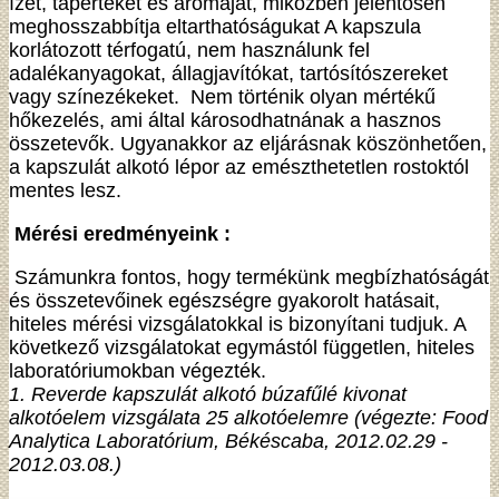
ízét, tápértékét és aromáját, miközben jelentősen
meghosszabbítja eltarthatóságukat A kapszula
korlátozott térfogatú, nem használunk fel
adalékanyagokat, állagjavítókat, tartósítószereket
vagy színezékeket. Nem történik olyan mértékű
hőkezelés, ami által károsodhatnának a hasznos
összetevők. Ugyanakkor az eljárásnak köszönhetően,
a kapszulát alkotó lépor az emészthetetlen rostoktól
mentes lesz.
Mérési eredményeink :
Számunkra fontos, hogy termékünk megbízhatóságát
és összetevőinek egészségre gyakorolt hatásait,
hiteles mérési vizsgálatokkal is bizonyítani tudjuk. A
következő vizsgálatokat egymástól független, hiteles
laboratóriumokban végezték.
1. Reverde kapszulát alkotó búzafűlé kivonat
alkotóelem vizsgálata 25 alkotóelemre (végezte: Food
Analytica Laboratórium, Békéscaba, 2012.02.29 -
2012.03.08.)