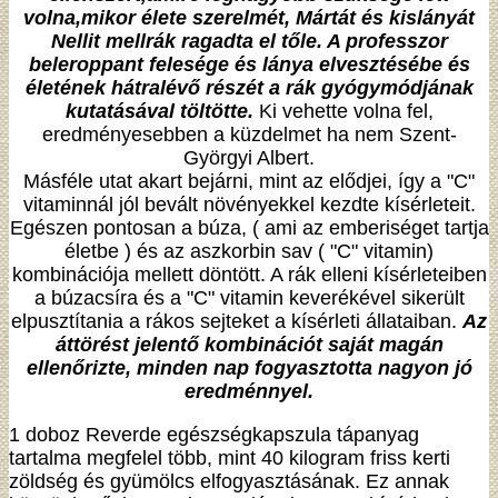
volna,mikor élete szerelmét, Mártát és kislányát
Nellit mellrák ragadta el tőle. A professzor
beleroppant felesége és lánya elvesztésébe és
életének hátralévő részét a rák gyógymódjának
kutatásával töltötte.
Ki vehette volna fel,
eredményesebben a küzdelmet ha nem Szent-
Györgyi Albert.
Másféle utat akart bejárni, mint az elődjei, így a "C"
vitaminnál jól bevált növényekkel kezdte kísérleteit.
Egészen pontosan a búza, ( ami az emberiséget tartja
életbe ) és az aszkorbin sav ( "C" vitamin)
kombinációja mellett döntött. A rák elleni kísérleteiben
a búzacsíra és a "C" vitamin keverékével sikerült
elpusztítania a rákos sejteket a kísérleti állataiban.
Az
áttörést jelentő kombinációt saját magán
ellenőrizte, minden nap fogyasztotta nagyon jó
eredménnyel.
1 doboz Reverde egészségkapszula tápanyag
tartalma megfelel több, mint 40 kilogram friss kerti
zöldség és gyümölcs elfogyasztásának. Ez annak