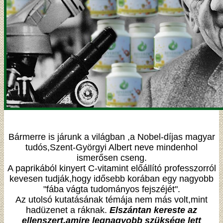
Bármerre is járunk a világban ,a Nobel-díjas magyar
tudós,Szent-Györgyi Albert neve mindenhol
ismerősen cseng.
A paprikából kinyert C-vitamint előállító professzorról
kevesen tudják,hogy idősebb korában egy nagyobb
"fába vágta tudományos fejszéjét".
Az utolsó kutatásának témája nem más volt,mint
hadüzenet a ráknak.
Elszántan kereste az
ellenszert,amire legnagyobb szüksége lett