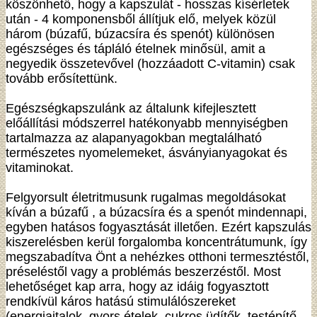
köszönhető, hogy a kapszulát - hosszas kísérletek
után - 4 komponensből állítjuk elő, melyek közül
három (búzafű, búzacsíra és spenót) különösen
egészséges és tápláló ételnek minősül, amit a
negyedik összetevővel (hozzáadott C-vitamin) csak
tovább erősítettünk.
Egészségkapszulánk az általunk kifejlesztett
előállítási módszerrel hatékonyabb mennyiségben
tartalmazza az alapanyagokban megtalálható
természetes nyomelemeket, ásványianyagokat és
vitaminokat.
Felgyorsult életritmusunk rugalmas megoldásokat
kíván a búzafű , a búzacsíra és a spenót mindennapi,
egyben hatásos fogyasztását illetően. Ezért kapszulás
kiszerelésben kerül forgalomba koncentrátumunk, így
megszabadítva Önt a nehézkes otthoni termesztéstől,
préseléstől vagy a problémás beszerzéstől. Most
lehetőséget kap arra, hogy az idáig fogyasztott
rendkívül káros hatású stimulálószereket
(energiaitalok, gyors ételek, cukros üdítők, testépítő