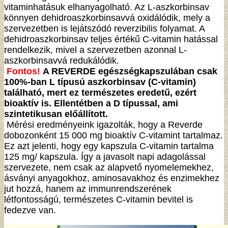
vitaminhatásuk elhanyagolható. Az L-aszkorbinsav
könnyen dehidroaszkorbinsavvá oxidálódik, mely a
szervezetben is lejátszódó reverzibilis folyamat. A
dehidroaszkorbinsav teljes értékű C-vitamin hatással
rendelkezik, mivel a szervezetben azonnal L-
aszkorbinsavvá redukálódik.
Fontos!
A REVERDE egészségkapszulában csak
100%-ban L típusú aszkorbinsav (C-vitamin)
található, mert ez természetes eredetű, ezért
bioaktív is. Ellentétben a D típussal, ami
szintetikusan előállított.
Mérési eredményeink igazolták, hogy a Reverde
dobozonként 15 000 mg bioaktív C-vitamint tartalmaz.
Ez azt jelenti, hogy egy kapszula C-vitamin tartalma
125 mg/ kapszula. Így a javasolt napi adagolással
szervezete, nem csak az alapvető nyomelemekhez,
ásványi anyagokhoz, aminosavakhoz és enzimekhez
jut hozzá, hanem az immunrendszerének
létfontosságú, természetes C-vitamin bevitel is
fedezve van.