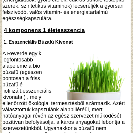
szerek, szintetikus vitaminok) lecseréljék a gyorsan
felszívódó, valós vitamin- és energiatartalmú
egészségkapszulára.
4 komponens 1 életesszencia
1. Esszenciális Búzafű Kivonat
A Reverde egyik
legfontosabb
alapeleme a bio
búzafű (egészen
pontosan a friss
búzafűlé
liofilizált,esszenciális
kivonata ) , mely
ellenőrzött ökológiai termesztésből származik. Azért
választottuk kapszulánk alappilléréül, mert
hatóanyagai révén az egész szervezet működését
pozitívan befolyásolja, a káros anyagokat lebontja a
szervezetünkből. Ugyanakkor a búzafű nem