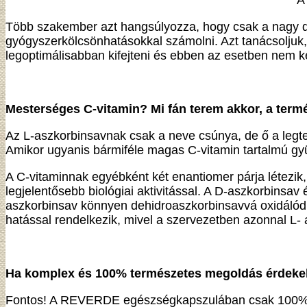
A
Több szakember azt hangsúlyozza, hogy csak a nagy dó
gyógyszerkölcsönhatásokkal számolni. Azt tanácsoljuk,
legoptimálisabban kifejteni és ebben az esetben nem 
Mesterséges C-vitamin? Mi fán terem akkor, a term
Az L-aszkorbinsavnak csak a neve csúnya, de ő a legte
Amikor ugyanis bármiféle magas C-vitamin tartalmú gyü
A C-vitaminnak egyébként két enantiomer párja létezik,
legjelentősebb biológiai aktivitással. A D-aszkorbinsa
aszkorbinsav könnyen dehidroaszkorbinsavvá oxidálódik,
hatással rendelkezik, mivel a szervezetben azonnal L-
Ha komplex és 100% természetes megoldás érdekel
Fontos! A REVERDE egészségkapszulában csak 100%-ban 