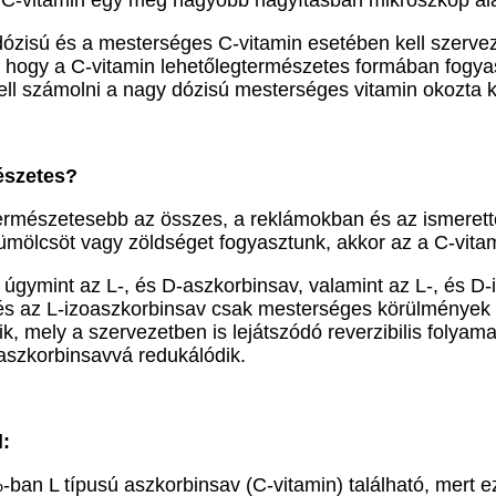
 C-vitamin egy még nagyobb nagyításban mikroszkóp ala
zisú és a mesterséges C-vitamin esetében kell szerveze
 hogy a C-vitamin lehetőlegtermészetes formában fogyasz
kell számolni a nagy dózisú mesterséges vitamin okozta
észetes?
rmészetesebb az összes, a reklámokban és az ismeretterj
mölcsöt vagy zöldséget fogyasztunk, akkor az a C-vitam
 úgymint az L-, és D-aszkorbinsav, valamint az L-, és D
v és az L-izoaszkorbinsav csak mesterséges körülmények k
 mely a szervezetben is lejátszódó reverzibilis folyamat
 aszkorbinsavvá redukálódik.
:
L típusú aszkorbinsav (C-vitamin) található, mert ez t