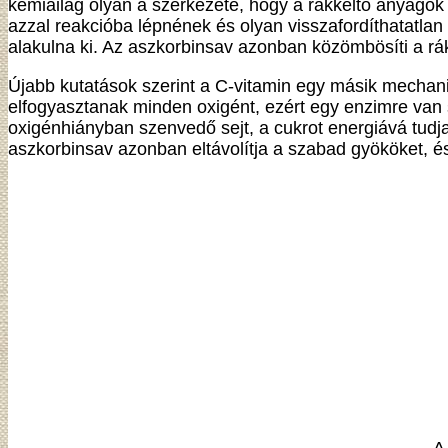
kémiailag olyan a szerkezete, hogy a rákkeltő anyago
azzal reakcióba lépnének és olyan visszafordíthatatla
alakulna ki. Az aszkorbinsav azonban közömbösíti a r
Újabb kutatások szerint a C-vitamin egy másik mechani
elfogyasztanak minden oxigént, ezért egy enzimre va
oxigénhiányban szenvedő sejt, a cukrot energiává tudja a
aszkorbinsav azonban eltávolítja a szabad gyököket, és