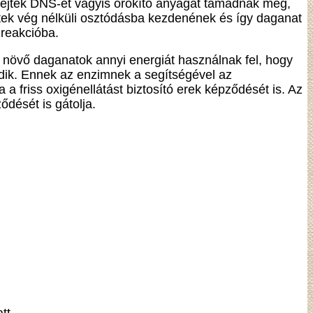
sejtek DNS-ét vagyis örökítő anyagát támadnák meg,
jtek vég nélküli osztódásba kezdenének és így daganat
 reakcióba.
n növő daganatok annyi energiát használnak fel, hogy
dik. Ennek az enzimnek a segítségével az
 a friss oxigénellátást biztosító erek képződését is. Az
dését is gátolja.