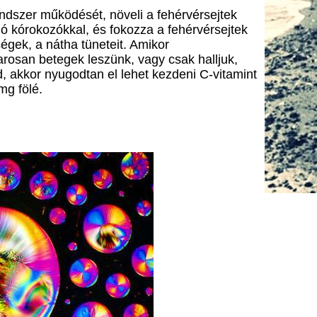
dszer működését, növeli a fehérvérsejtek
 kórokozókkal, és fokozza a fehérvérsejtek
gek, a nátha tüneteit. Amikor
rosan betegek leszünk, vagy csak halljuk,
, akkor nyugodtan el lehet kezdeni C-vitamint
mg fölé.