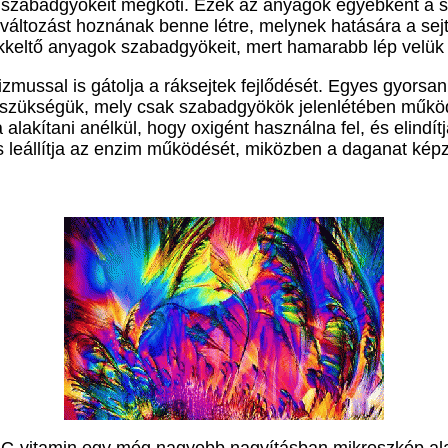
k szabadgyökeit megköti. Ezek az anyagok egyébként a 
n változást hoznának benne létre, melynek hatására a se
ákkeltő anyagok szabadgyökeit, mert hamarabb lép velük
zmussal is gátolja a ráksejtek fejlődését. Egyes gyorsa
n szükségük, mely csak szabadgyökök jelenlétében műkö
lakítani anélkül, hogy oxigént használna fel, és elindítja
 leállítja az enzim működését, miközben a daganat képző