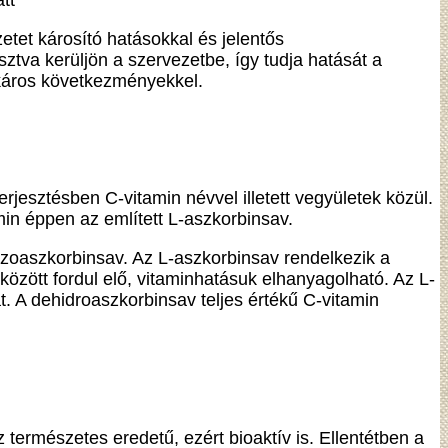
tt
tet károsító hatásokkal és jelentős
tva kerüljön a szervezetbe, így tudja hatását a
 káros következményekkel.
esztésben C-vitamin névvel illetett vegyületek közül.
in éppen az említett L-aszkorbinsav.
-izoaszkorbinsav. Az L-aszkorbinsav rendelkezik a
özött fordul elő, vitaminhatásuk elhanyagolható. Az L-
. A dehidroaszkorbinsav teljes értékű C-vitamin
ermészetes eredetű, ezért bioaktív is. Ellentétben a