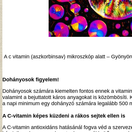
A c vitamin (aszkorbinsav) mikroszkóp alatt – Gyönyör
Dohányosok figyelem!
Dohányosok számára kiemelten fontos ennek a vitaminn
valamint a bejuttatott káros anyagokat is közömbösíti.
a napi minimum egy dohányzó számára legalább 500 mg 
A C-vitamin képes küzdeni a rákos sejtek ellen is
A C-vitamin antioxidáns hatásánál fogva véd a szerveze