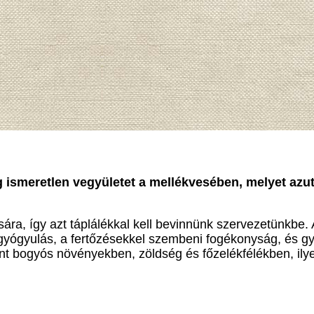
g ismeretlen vegyületet a mellékvesében, melyet azut
sára, így azt táplálékkal kell bevinnünk szervezetünkbe
yógyulás, a fertőzésekkel szembeni fogékonyság, és gyu
int bogyós növényekben, zöldség és főzelékfélékben, ily