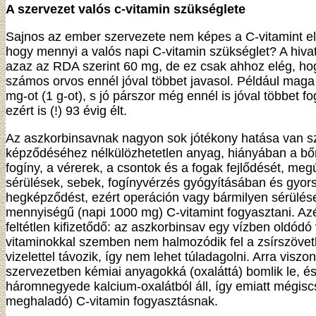
A szervezet valós c-vitamin szükséglete
Sajnos az ember szervezete nem képes a C-vitamint előá
hogy mennyi a valós napi C-vitamin szükséglet? A hivat
azaz az RDA szerint 60 mg, de ez csak ahhoz elég, hog
számos orvos ennél jóval többet javasol. Például maga
mg-ot (1 g-ot), s jó párszor még ennél is jóval többet f
ezért is (!) 93 évig élt.
Az aszkorbinsavnak nagyon sok jótékony hatása van sz
képződéséhez nélkülözhetetlen anyag, hiányában a bőrü
fogíny, a vérerek, a csontok és a fogak fejlődését, meg
sérülések, sebek, fogínyvérzés gyógyításában és gyors
hegképződést, ezért operáción vagy bármilyen sérülés
mennyiségű (napi 1000 mg) C-vitamint fogyasztani. Az
feltétlen kifizetődő: az aszkorbinsav egy vízben oldódó
vitaminokkal szemben nem halmozódik fel a zsírszöve
vizelettel távozik, így nem lehet túladagolni. Arra viszon
szervezetben kémiai anyagokká (oxaláttá) bomlik le, és 
háromnegyede kalcium-oxalátból áll, így emiatt mégiscs
meghaladó) C-vitamin fogyasztásnak.