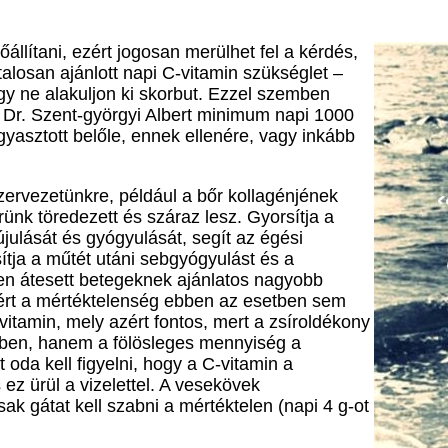
llítani, ezért jogosan merülhet fel a kérdés,
alosan ajánlott napi C-vitamin szükséglet –
y ne alakuljon ki skorbut. Ezzel szemben
 Dr. Szent-györgyi Albert minimum napi 1000
ogyasztott belőle, ennek ellenére, vagy inkább
ervezetünkre, például a bőr kollagénjének
nk töredezett és száraz lesz. Gyorsítja a
újulását és gyógyulását, segít az égési
ítja a műtét utáni sebgyógyulást és a
en átesett betegeknek ajánlatos nagyobb
ért a mértéktelenség ebben az esetben sem
 vitamin, mely azért fontos, mert a zsíroldékony
tben, hanem a fölösleges mennyiség a
t oda kell figyelni, hogy a C-vitamin a
ez ürül a vizelettel. A vesekövek
ak gátat kell szabni a mértéktelen (napi 4 g-ot