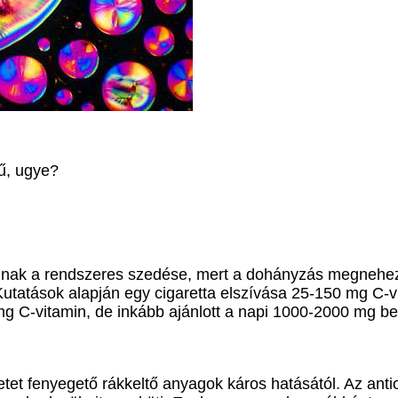
ű, ugye?
ak a rendszeres szedése, mert a dohányzás megnehezíti
 Kutatások alapján egy cigaretta elszívása 25-150 mg C-v
C-vitamin, de inkább ajánlott a napi 1000-2000 mg bev
tet fenyegető rákkeltő anyagok káros hatásától. Az antio