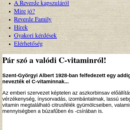
A Reverde kapszuláról
Mire jó?
Reverde Family
Hírek
Gyakori kérdések
Elérhetőség
Pár szó a valódi C-vitaminról!
Szent-Györgyi Albert 1928-ban felfedezett egy addi
nevezték el C-vitaminnak...
Az emberi szervezet képtelen az aszkorbinsav előállítá
vérzékenység, ínysorvadás, izombántalmak, lassú sebg
vitamin megtalálható citrusfélék gyümölcseiben, valam
mennyiségben a búzafűben és -csírában is.