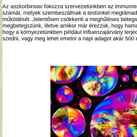
Az aszkorbinsav fokozza szervezetünkben az immunren
számát, melyek szembeszállnak a testünket megtámadó
működését. Jelentősen csökkenti a meghűléses betegsé
megbetegszünk, illetve amikor már érezzük, hogy hama
hogy a környezetünkben például influenzajárvány terjed
szedni, vagy meg lehet emelni a napi adagot akár 500 